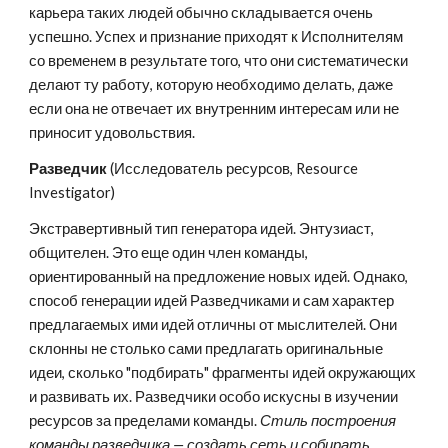
карьера таких людей обычно складывается очень 
успешно. Успех и признание приходят к Исполнителям 
со временем в результате того, что они систематически 
делают ту работу, которую необходимо делать, даже 
если она не отвечает их внутренним интересам или не 
приносит удовольствия.
Разведчик 
(Исследователь ресурсов, Resource 
Investigator)
Экстравертивный тип генератора идей. Энтузиаст, 
общителен. Это еще один член команды, 
ориентированный на предложение новых идей. Однако, 
способ генерации идей Разведчиками и сам характер 
предлагаемых ими идей отличны от мыслителей. Они 
склонны не столько сами предлагать оригинальные 
идеи, сколько "подбирать" фрагменты идей окружающих 
и развивать их. Разведчики особо искусны в изучении 
ресурсов за пределами команды. 
Стиль построения 
команды разведчика — создать сеть и собирать 