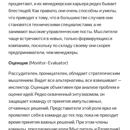
процветают, и их менеджерская карьера редко бывает 
блестящей. Как правило, они очень способны и умелы, 
что приводит к тому, что в большинстве случаев они 
становятся техническими специалистами, а не 
занимают высокие управленческие посты. Мыслители 
чаще встречаются в новых, только формирующихся 
компаниях, поскольку по складу своему они скорее 
предприниматели, чем менеджеры.
Оценщик 
(Monitor-Evaluator)
Рассудителен, проницателен, обладает стратегическим 
мышлением. Видит все альтернативы, все взвешивает — 
инспектор. Оценщик объективен при анализе проблем и 
оценке идей. Редко охваченный энтузиазмом, он 
защищает команду от принятия импульсивных, 
отчаянных решений. Представители этой роли ярко не 
проявляют себя в команде до тех пор, пока не приходит 
время принятия важных решений. При этом члены 
команды, предлагающие идеи (Мыслитель и Разведчик) 