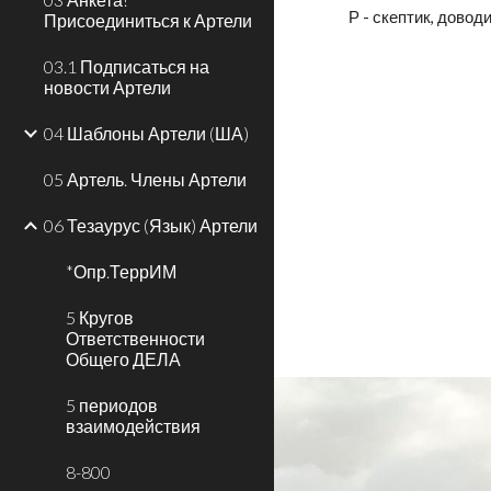
Р - скептик, довод
Присоединиться к Артели
03.1 Подписаться на
новости Артели
04 Шаблоны Артели (ША)
05 Артель. Члены Артели
06 Тезаурус (Язык) Артели
*Опр.ТеррИМ
5 Кругов
Ответственности
Общего ДЕЛА
5 периодов
взаимодействия
8-800