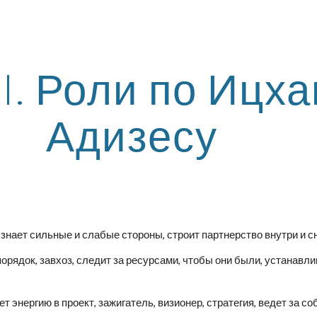
ip to main content
Skip to navigat
I. Роли по Ицхак
Адизесу
, знает сильные и слабые стороны, строит партнерство внутри и с
 порядок, завхоз, следит за ресурсами, чтобы они были, устанавл
сет энергию в проект, зажигатель, визионер, стратегия, ведет за со