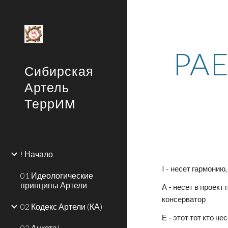
Sk
PAE
Сибирская
Артель
ТеррИМ
! Начало
I - несет гармонию
01 Идеологические
принципы Артели
А - несет в проект
консерватор
02 Кодекс Артели (КА)
Е - этот тот кто не
03 Анкета!