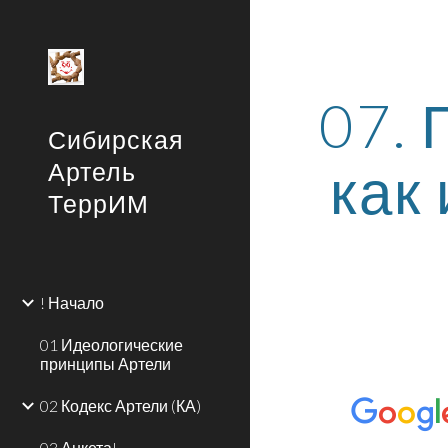
Sk
07. 
Сибирская
как
Артель
ТеррИМ
! Начало
01 Идеологические
принципы Артели
02 Кодекс Артели (КА)
03 Анкета!