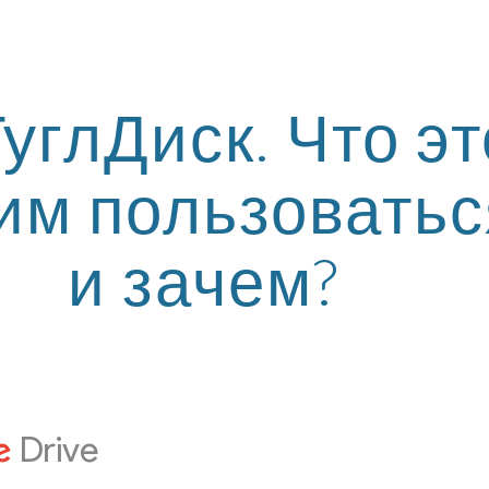
ip to main content
Skip to navigat
ГуглДиск. Что это
 им пользоватьс
и зачем?