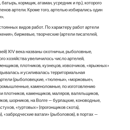
атырь, кормщик, атаман, усредник и пр.), которого 
нов артели. Кроме того, артелью избирались один 
».
ния», биржевые, творческие (артели писателей, 
го хозяйства увеличилось число артелей, 
менщиков, плотников, кузнецов, извозчиков, «ярыжных» 
ладывалась и усиливалась территориальная 
ртели (рыболовецкие, «тюленьи», «моржовые», 
епромышленные, каменоломные, по изготовлению 
ли плотников, каменщиков, маляров, валяльщиков, 
ков, шорников, на Волге — бурлацкие, коноводные, 
тухов, «гуртовых» (прогонщиков скота), 
, «забродческие ватаги» (рыболовов), в портах — 