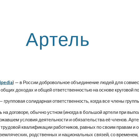
ip to main content
Skip to navigat
Артель
ipedia
) — в России добровольное объединение людей для совмес
в общих доходах и общей ответственностью на основе круговой по
у́ка — групповая солидарная ответственность, когда все члены гру
жавшем условия деятельности и обязательства её членов. Артель 
 трудовой квалификации работников, равных по своим правам и о
земляческих, родственных и национальных связей, со временем, 