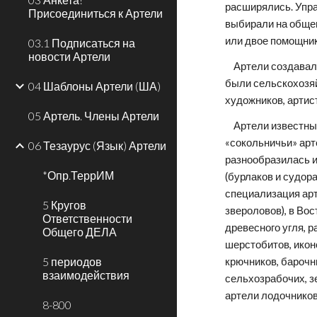
расширялись. Управ
Присоединиться к Артели
выбирали на общем
или двое помощник
03.1 Подписаться на
новости Артели
    Артели создавались для выполнения как разовых, временных (сезонных), так и постоянных видов работ. По характеру работ артели 
были сельскохозяй
04 Шаблоны Артели (ША)
художников, артист
05 Артель. Члены Артели
    Артели известны с древности, в документах (духовных и договорных грамотах князей) XIV века названы охотничьи, рыболовные, 
«сокольничьи» арт
06 Тезаурус (Язык) Артели
разнообразилась и
*Опр.ТеррИМ
(бурлаков и судор
специализация арт
5 Кругов
звероловов), в Во
Ответственности
древесного угля, 
Общего ДЕЛА
шерстобитов, иконо
5 периодов
крючников, барочни
взаимодействия
сельхозрабочих, зе
артели лодочников,
8-800