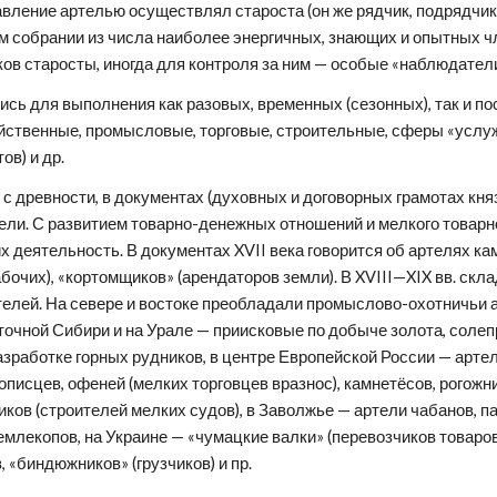
ление артелью осуществлял староста (он же рядчик, подрядчик, б
 собрании из числа наиболее энергичных, знающих и опытных чле
ов старосты, иногда для контроля за ним — особые «наблюдатели
ственные, промысловые, торговые, строительные, сферы «услуже
ов) и др.
ели. С развитием товарно-денежных отношений и мелкого товарно
х деятельность. В документах XVII века говорится об артелях ка
абочих), «кортомщиков» (арендаторов земли). В XVIII—XIX вв. ск
елей. На севере и востоке преобладали промыслово-охотничьи а
сточной Сибири и на Урале — приисковые по добыче золота, сол
разработке горных рудников, в центре Европейской России — арте
писцев, офеней (мелких торговцев вразнос), камнетёсов, рогожни
ков (строителей мелких судов), в Заволжье — артели чабанов, пас
млекопов, на Украине — «чумацкие валки» (перевозчиков товаров)
 «биндюжников» (грузчиков) и пр.