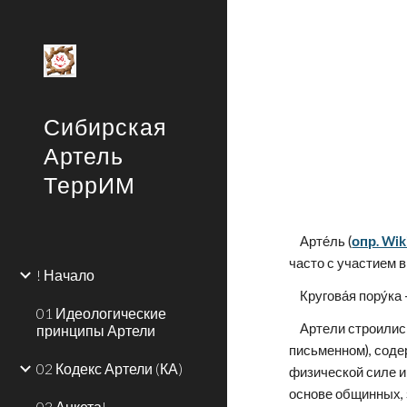
Sk
Сибирская
Артель
ТеррИМ
    Арте́ль (
опр. Wik
часто с участием 
! Начало
    Кругова́я пор
01 Идеологические
    Артели строились на договоре, обычно устном (иногда в большой артели при выполнении длительных и сложных работ — на 
принципы Артели
письменном), содер
02 Кодекс Артели (КА)
физической силе и
основе общинных, 
03 Анкета!