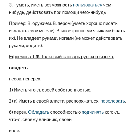
3. - уметь, иметь возможность 
пользоваться
 чем-
нибудь, действовать при помощи чего-нибудь 
Пример: В. оружием. В. пером (уметь хорошо писать, 
излагать свои мысли). В. иностранными языками (знать 
их). Не владеет руками, ногами (не может действовать 
руками, ходить).
Ефремова Т.Ф. Толковый словарь русского языка.
владеть
несов. неперех.
1) Иметь что-л. своей собственностью.
2) а) Иметь в своей власти, распоряжаться, 
повелевать
.
б) перен. 
Обладать
 способностью 
подчинять
 кого-л., 
что-л. своему влиянию, своей 
воле.