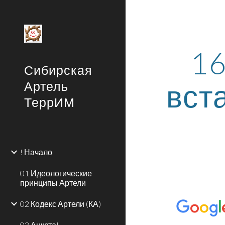
Sk
16
Сибирская
вст
Артель
ТеррИМ
! Начало
01 Идеологические
принципы Артели
02 Кодекс Артели (КА)
03 Анкета!