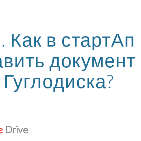
ip to main content
Skip to navigat
. Как в стартАп 
авить документ с
Гуглодиска?